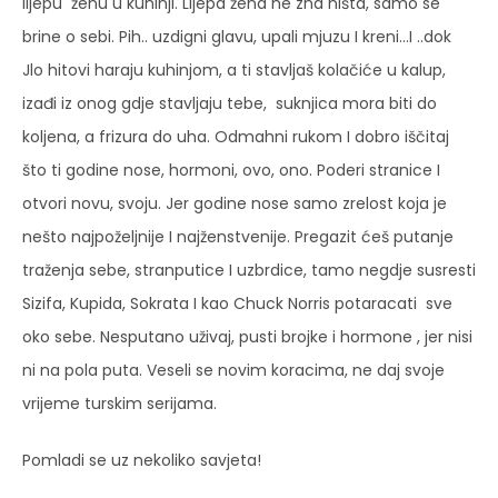
lijepu ženu u kuhinji. Lijepa žena ne zna ništa, samo se
brine o sebi. Pih.. uzdigni glavu, upali mjuzu I kreni…I ..dok
Jlo hitovi haraju kuhinjom, a ti stavljaš kolačiće u kalup,
izađi iz onog gdje stavljaju tebe, suknjica mora biti do
koljena, a frizura do uha. Odmahni rukom I dobro iščitaj
što ti godine nose, hormoni, ovo, ono. Poderi stranice I
otvori novu, svoju. Jer godine nose samo zrelost koja je
nešto najpoželjnije I najženstvenije. Pregazit ćeš putanje
traženja sebe, stranputice I uzbrdice, tamo negdje susresti
Sizifa, Kupida, Sokrata I kao Chuck Norris potaracati sve
oko sebe. Nesputano uživaj, pusti brojke i hormone , jer nisi
ni na pola puta. Veseli se novim koracima, ne daj svoje
vrijeme turskim serijama.
Pomladi se uz nekoliko savjeta!