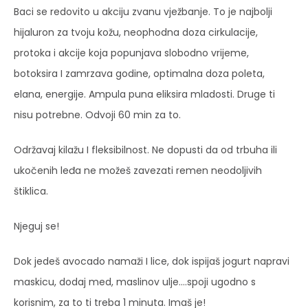
Baci se redovito u akciju zvanu vježbanje. To je najbolji
hijaluron za tvoju kožu, neophodna doza cirkulacije,
protoka i akcije koja popunjava slobodno vrijeme,
botoksira I zamrzava godine, optimalna doza poleta,
elana, energije. Ampula puna eliksira mladosti. Druge ti
nisu potrebne. Odvoji 60 min za to.
Održavaj kilažu I fleksibilnost. Ne dopusti da od trbuha ili
ukočenih leđa ne možeš zavezati remen neodoljivih
štiklica.
Njeguj se!
Dok jedeš avocado namaži I lice, dok ispijaš jogurt napravi
maskicu, dodaj med, maslinov ulje….spoji ugodno s
korisnim, za to ti treba 1 minuta. Imaš je!