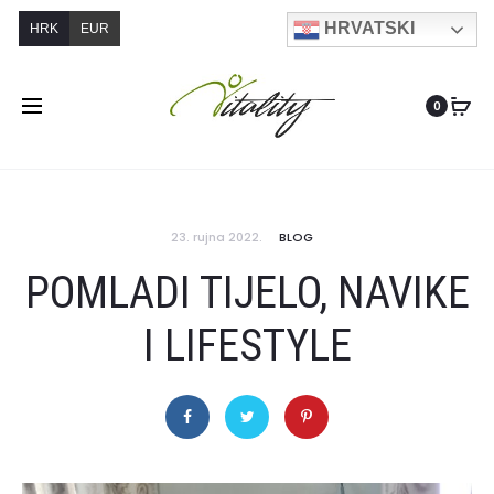
HRVATSKI
HRK
EUR
0
23. rujna 2022.
BLOG
POMLADI TIJELO, NAVIKE
I LIFESTYLE