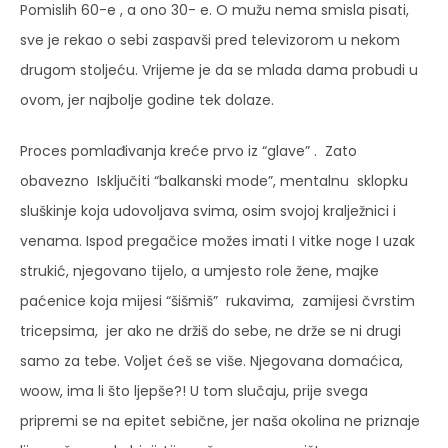
Pomislih 60-e , a ono 30- e. O mužu nema smisla pisati,
sve je rekao o sebi zaspavši pred televizorom u nekom
drugom stoljeću. Vrijeme je da se mlada dama probudi u
ovom, jer najbolje godine tek dolaze.
Proces pomlađivanja kreće prvo iz “glave” . Zato
obavezno Isključiti “balkanski mode”, mentalnu sklopku
sluškinje koja udovoljava svima, osim svojoj kralježnici i
venama. Ispod pregačice možes imati I vitke noge I uzak
strukić, njegovano tijelo, a umjesto role žene, majke
paćenice koja mijesi “šišmiš” rukavima, zamijesi čvrstim
tricepsima, jer ako ne držiš do sebe, ne drže se ni drugi
samo za tebe. Voljet ćeš se više. Njegovana domaćica,
woow, ima li što ljepše?! U tom slučaju, prije svega
pripremi se na epitet sebične, jer naša okolina ne priznaje