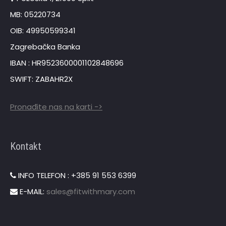
MB: 05220734
OIB: 49950599341
Zagrebačka Banka
IBAN : HR9523600001102848696
SWIFT: ZABAHR2X
Pronađite nas na karti ->
Kontakt
INFO TELEFON : +385 91 553 6399
E-MAIL:
sales@fitwithmary.com