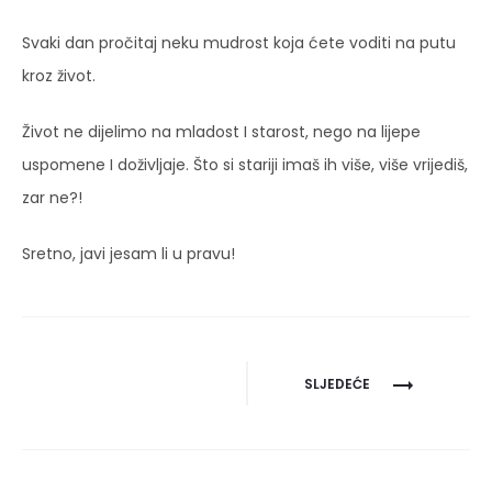
Svaki dan pročitaj neku mudrost koja ćete voditi na putu
kroz život.
Život ne dijelimo na mladost I starost, nego na lijepe
uspomene I doživljaje. Što si stariji imaš ih više, više vrijediš,
zar ne?!
Sretno, javi jesam li u pravu!
Navigacija
SLJEDEĆE
objava