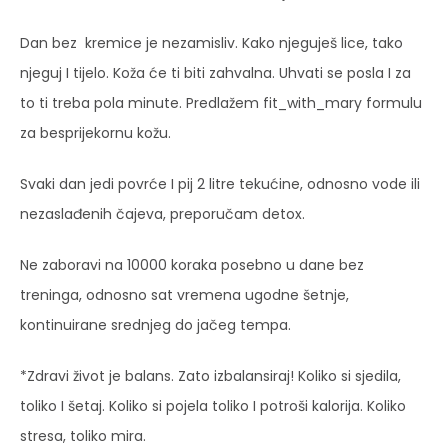
Dan bez kremice je nezamisliv. Kako njeguješ lice, tako
njeguj I tijelo. Koža će ti biti zahvalna. Uhvati se posla I za
to ti treba pola minute. Predlažem fit_with_mary formulu
za besprijekornu kožu.
Svaki dan jedi povrće I pij 2 litre tekućine, odnosno vode ili
nezaslađenih čajeva, preporučam detox.
Ne zaboravi na 10000 koraka posebno u dane bez
treninga, odnosno sat vremena ugodne šetnje,
kontinuirane srednjeg do jačeg tempa.
*Zdravi život je balans. Zato izbalansiraj! Koliko si sjedila,
toliko I šetaj. Koliko si pojela toliko I potroši kalorija. Koliko
stresa, toliko mira.