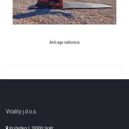
Anti-age radionica
Vitality j.d.o.o.
Požeška 1, 21000 Split