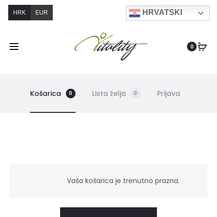
HRVATSKI
HRK
EUR
0
Košarica
Lista želja
Prijava
0
0
C
Vaša košarica je trenutno prazna.
a
r