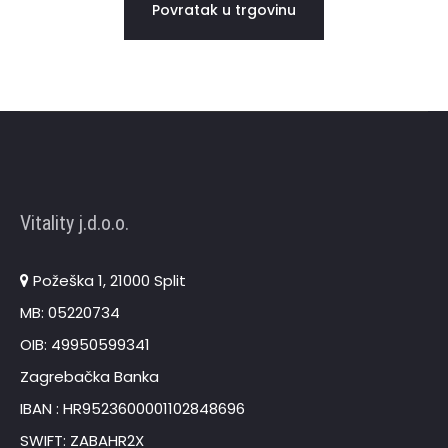
Povratak u trgovinu
t
Vitality j.d.o.o.
Požeška 1, 21000 Split
MB: 05220734
OIB: 49950599341
Zagrebačka Banka
IBAN : HR9523600001102848696
SWIFT: ZABAHR2X