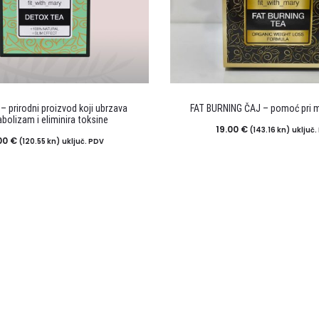
 – prirodni proizvod koji ubrzava
FAT BURNING ČAJ – pomoć pri m
bolizam i eliminira toksine
19.00
€
(143.16 kn)
uključ.
00
€
(120.55 kn)
uključ. PDV