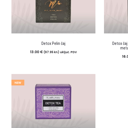
Detox Pelin čaj
Detox čaj
meta
13.00
€
(97.95 kn)
uključ. PDV
16.
NEW