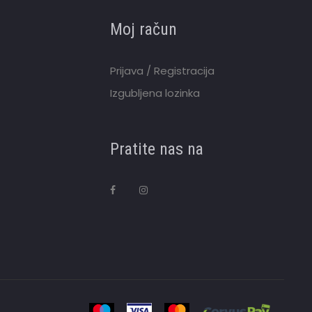
Moj račun
Prijava / Registracija
Izgubljena lozinka
Pratite nas na
F
I
a
n
c
s
e
t
b
a
o
g
o
r
k
a
m