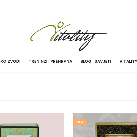
PROIZVODI
TRENINZI I PREHRANA
BLOG I SAVJETI
VITALIT
NEW