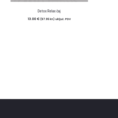
Detox Relax čaj
13.00
€
(97.95 kn)
uključ. PDV