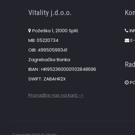
Vitality j.d.o.o.
Kon
Požeška 1, 21000 Split
IN
MB: 05220734
E-
OIB: 49950599341
Zagrebačka Banka
Rad
IBAN : HR9523600001102848696
SWIFT: ZABAHR2X
PO
Pronađite nas na karti ->
Copyright 2022 © Vitality