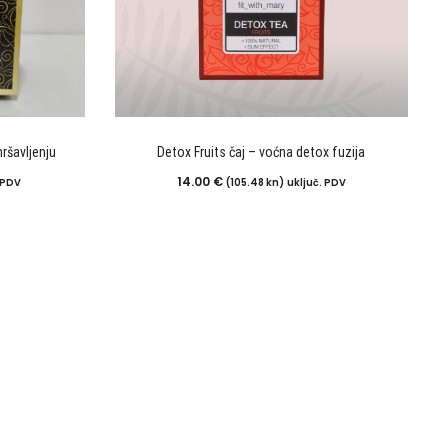
ršavljenju
Detox Fruits čaj – voćna detox fuzija
14.00
€
 PDV
(105.48 kn)
uključ. PDV