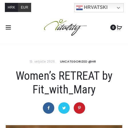
HRVATSKI
HRK
EUR
0
15. veljače 2026.
UNCATEGORIZED @HR
Women’s RETREAT by
Fit_with_Mary