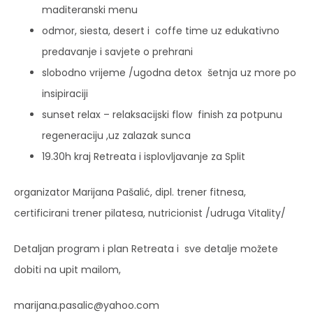
maditeranski menu
odmor, siesta, desert i coffe time uz edukativno
predavanje i savjete o prehrani
slobodno vrijeme /ugodna detox šetnja uz more po
insipiraciji
sunset relax – relaksacijski flow finish za potpunu
regeneraciju ,uz zalazak sunca
19.30h kraj Retreata i isplovljavanje za Split
organizator Marijana Pašalić, dipl. trener fitnesa,
certificirani trener pilatesa, nutricionist /udruga Vitality/
Detaljan program i plan Retreata i sve detalje možete
dobiti na upit mailom,
marijana.pasalic@yahoo.com