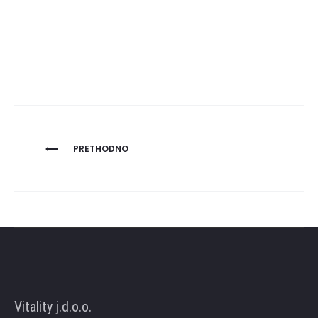
Navigacija
PRETHODNO
objava
Vitality j.d.o.o.