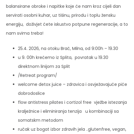
balansirane obroke i napitke koje će nam kroz cijeli dan
servirati osobni kuhar, uz tišinu, prirodu i toplu žensku
energiju, doživjet ćete iskustvo potpune regeneracije, a to
nam svima treba!
25.4. 2026, na otoku Brač, Milna, od 9:00h – 19.30
u 9. 00h krećemo iz Splita, povratak u 19.30
direktnom linijom za Split
/Retreat program/
welcome detox juice – zdravica i osvježavajuće piće
dobrodoslice
flow antistress pilates i cortizol free vježbe istezanja
kralježnice i eliminiranja tenzija u kombinaciji sa
somatskm metodom
ručak uz bogat izbor zdravih jela ..glutenfree, vegan,