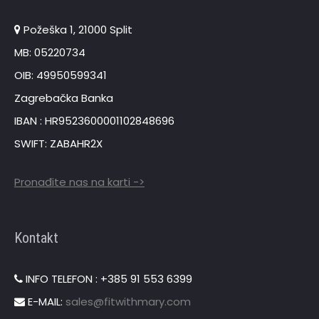
Požeška 1, 21000 Split
MB: 05220734
OIB: 49950599341
Zagrebačka Banka
IBAN : HR9523600001102848696
SWIFT: ZABAHR2X
Pronađite nas na karti ->
Kontakt
INFO TELEFON : +385 91 553 6399
E-MAIL:
sales@fitwithmary.com